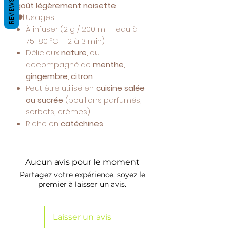
REVIEWS
goût légèrement noisette
.
🍽️ Usages
À infuser (2 g / 200 ml – eau à
75-80 °C – 2 à 3 min)
Délicieux
nature
, ou
accompagné de
menthe
,
gingembre
,
citron
Peut être utilisé en
cuisine salée
ou sucrée
(bouillons parfumés,
sorbets, crèmes)
Riche en
catéchines
Aucun avis pour le moment
Partagez votre expérience, soyez le
premier à laisser un avis.
Laisser un avis