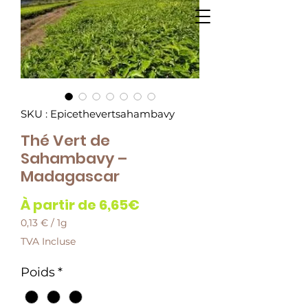
SKU : Epicethevertsahambavy
Thé Vert de
Sahambavy –
Madagascar
Prix
À partir de
6,65€
promotionnel
0,13 €
/
1g
0,13 €
TVA Incluse
pour
1
Poids
*
Gramme