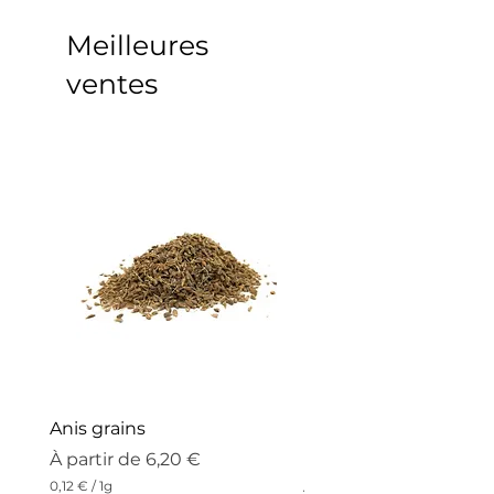
Meilleures
ventes
Anis grains
Perles de Vanille bou
Madagascar
Prix promotionnel
À partir de
6,20 €
Prix promotionnel
À partir de
0,12 €
/
1g