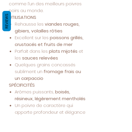
comme l’un des meilleurs poivres
noirs au monde.
REVIEWS
UTILISATIONS
Rehausse les
viandes rouges,
gibiers, volailles rôties
Excellent sur les
poissons grillés,
crustacés et fruits de mer
Parfait dans les
plats mijotés
et
les
sauces relevées
Quelques grains concassés
subliment un
fromage frais ou
un carpaccio
SPÉCIFICITÉS
Arômes puissants,
boisés,
résineux, légèrement mentholés
Un poivre de caractère qui
apporte profondeur et élégance