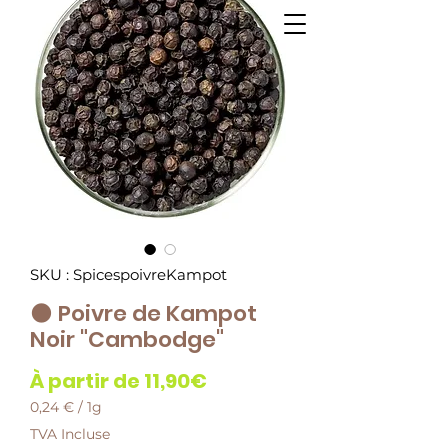
SKU : SpicespoivreKampot
🌑 Poivre de Kampot
Noir "Cambodge"
Prix
À partir de
11,90€
promotionnel
0,24 €
/
1g
0,24 €
TVA Incluse
pour