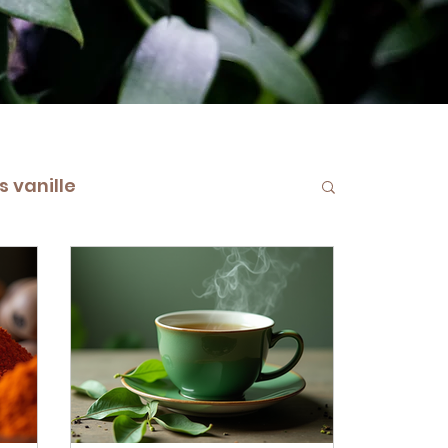
 vanille
le Bourbon de M