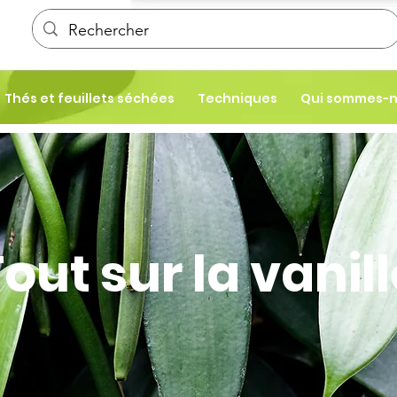
Thés et feuillets séchées
Techniques
Qui sommes-
out sur la vanil