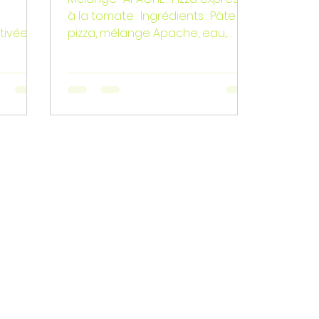
à la tomate : Ingrédients : Pâte à
ltivée
pizza, mélange Apache, eau,
rne bien
huile d'olive, mozzarella.
Préparation :...
’un
une
omme et
ine
nraciné
s.
on, c’est
tre
t
arantir