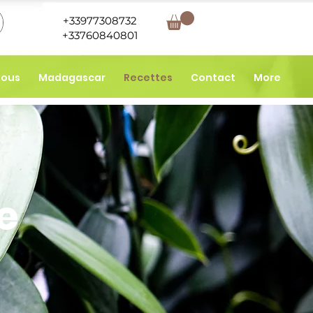
+33977308732
+33760840801
nous
Madagascar
Recettes
Contact
More
le