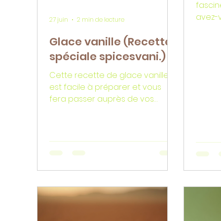
fascin
avez-v
27 juin
2 min de lecture
de vanille 
Glace vanille (Recette
vanill
un sim
spéciale spicesvani.)
une ex
Cette recette de glace vanille
invita
est facile à préparer et vous
passio
fera passer auprès de vos
articl
invités pour une véritable "Pro"
décou
unique
savoir-
artisa
cuisine
région