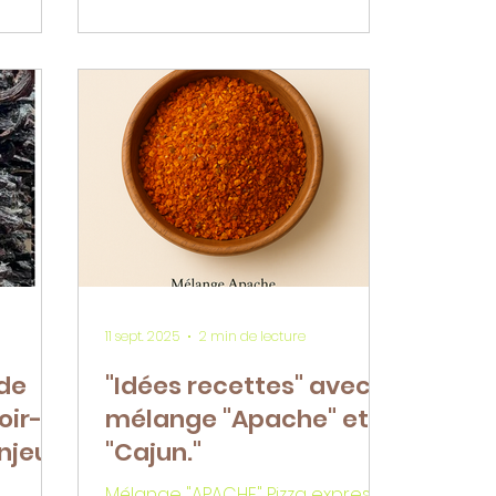
îcheur,
lisez
.s
11 sept. 2025
2 min de lecture
 de
"Idées recettes" avec
oir-
mélange "Apache" et
enjeux
"Cajun."
Mélange "APACHE" Pizza express