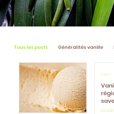
Tous les posts
Génèralités vanille
Boissons parfumée vanille
Desser
9 juin
Vani
Recette desserts
région
save
La van