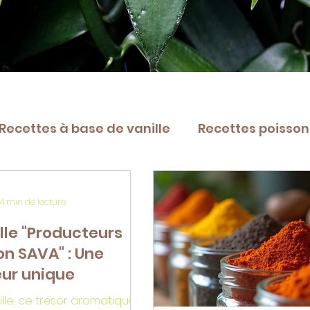
Recettes à base de vanille
Recettes poissons
t vanillé
Patisseries
🌿 Tout sur la vanil
4 min de lecture
lle "Producteurs
 SAVA" : Une
ur unique
ille, ce trésor aromatique,