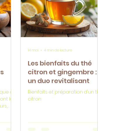
e vous
une boisson incontournable,
aussi bien pour le palais que
é de
pour le corps. Le thé vert pour la
us
sant
14 mai
4 min de lecture
Les bienfaits du thé
es
citron et gingembre :
un duo revitalisant
 que de
Bienfaits et préparation d'un thé
sont la
citron
urs,
ur
n
 vous