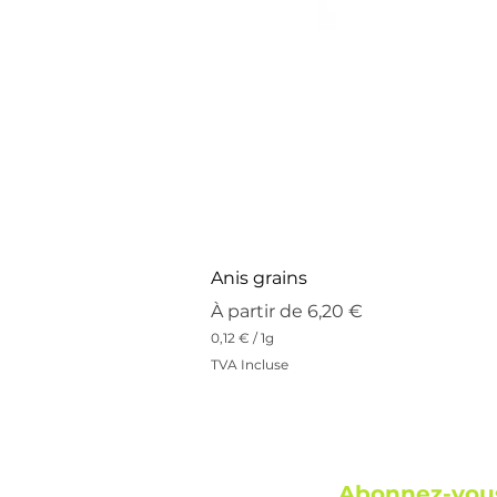
Anis grains
Prix promotionnel
À partir de
6,20 €
0,12 €
/
1g
0
TVA Incluse
,
1
2
€
p
a
Abonnez-vous