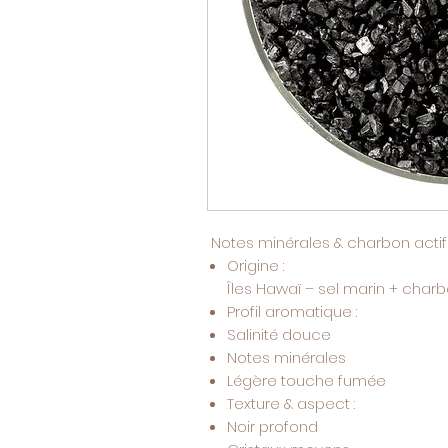
Notes minérales & charbon actif
Origine :
Îles Hawaï – sel marin + charbo
Profil aromatique :
Salinité douce
Notes minérales
Légère touche fumée
Texture & aspect :
Noir profond