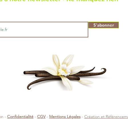
S'abonner
on -
Confidentialité
-
CGV
-
Mentions Légales
-
Création et Référence