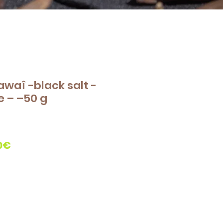
Hawaî -black salt -
e – –50 g
Prix
0€
promotionnel