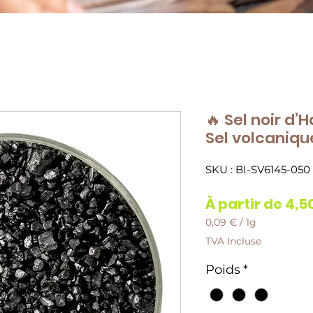
🔥 Sel noir d’
Sel volcaniqu
SKU : BI-SV6145-050
À partir de
4,5
0,09 €
/
1g
0,09 €
TVA Incluse
pour
1
Poids
*
Gramme