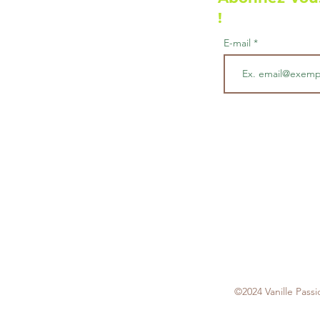
r
1
!
G
r
E-mail
a
m
m
e
©2024 Vanille Passi