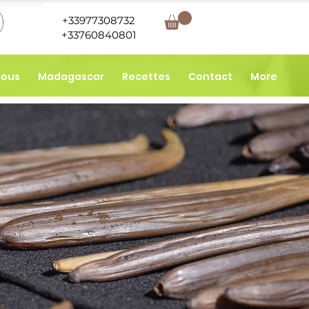
+33977308732
+33760840801
nous
Madagascar
Recettes
Contact
More