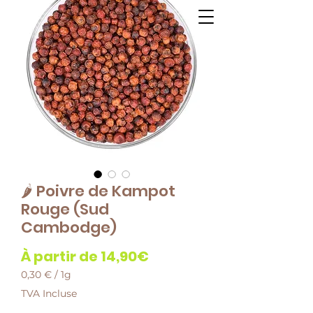
🌶️ Poivre de Kampot
Rouge (Sud
Cambodge)
Prix
À partir de
14,90€
promotionnel
0,30 €
/
1g
0,30 €
TVA Incluse
pour