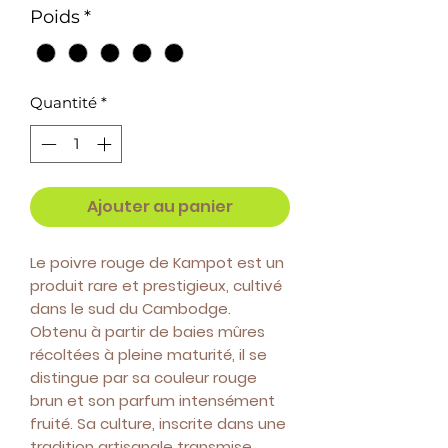
1
Poids
*
Gramme
Quantité
*
Ajouter au panier
Le poivre rouge de Kampot est un
produit rare et prestigieux, cultivé
dans le sud du Cambodge.
Obtenu à partir de baies mûres
récoltées à pleine maturité, il se
distingue par sa couleur rouge
brun et son parfum intensément
fruité. Sa culture, inscrite dans une
tradition artisanale transmise