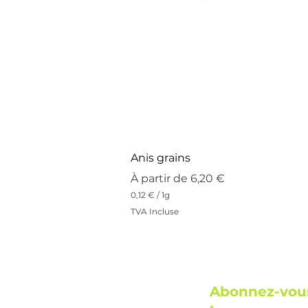
Anis grains
Prix promotionnel
À partir de
6,20 €
0,12 €
/
1g
0
TVA Incluse
,
1
2
€
p
a
Abonnez-vous
r
1