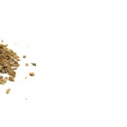
nille Passion Nîmes
blication : Christine
R
uto-entrepreneur
0046
hemin du mas baron 30900
60840801
ion30@gmail.com
-passion.com
ite
: Wix,
uelle
extes, images, logo, etc.)
usive de
s, sauf mention contraire.