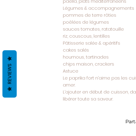
paëlla, plats méditerranéens
Légumes & accompagnements
pommes de terre rôties
poêlées de légumes
sauces tomates, ratatouille
riz, couscous, lentilles
Pâtisserie salée & apéritifs
cakes salés
houmous, tartinades
chips maison, crackers
REVIEWS
Astuce
Le paprika fort n’aime pas les cui
amer.
L’ajouter en début de cuisson, d
libérer toute sa saveur.
Part