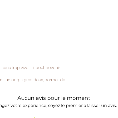
5. Paiement
Le paiement est exi
Les moyens de paiem
bancaire, PayPal, vi
Le site utilise un s
6. Livraison
Les produits sont liv
métropolitaine et d
Délais indicatifs : ent
Le vendeur ne peut 
retard de livraison d
7. Rétractation
ssons trop vives : il peut devenir
Conformément à l’art
consommation, le cli
ans un corps gras doux, permet de
pour exercer son droi
Ce droit ne s’appliq
ou périssables (ex : 
Aucun avis pour le moment
entamées).
agez votre expérience, soyez le premier à laisser un avis.
Pour exercer ce droit,
vendeur par email.