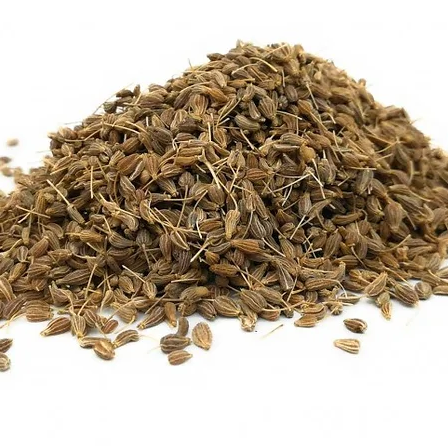
Mentions Légales
1. Éditeur du site
Nom commercial : Va
Responsable de la pu
BOSSER/DE RYCKE
Statut juridique : A
SIRET : 4902977360
Adresse : 1280 G C
Nîmes
Téléphone : +33 07
Email : vanillepass
Site : https://vanille
2. Hébergement du s
Nom de l’hébergeur 
3. Propriété intellect
Le contenu du site (t
est la propriété excl
Vanille Passion Nîme