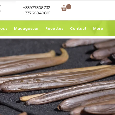
+33977308732
+33760840801
nous
Madagascar
Recettes
Contact
More