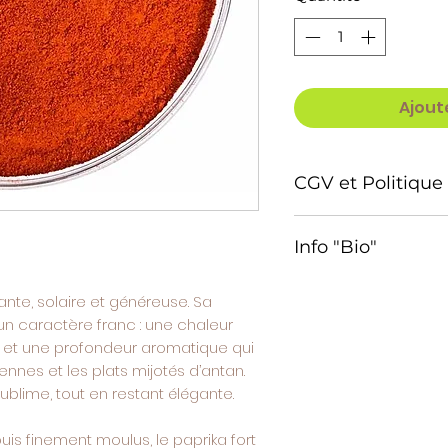
Ajout
CGV et Politique 
Passion Conditions G
Info "Bio"
Nîmes
1. Identité de l’entre
Bloc d'information – 
Nom de l’entreprise 
ante, solaire et généreuse. Sa
l'agriculture biologi
Statut juridique : A
n caractère franc : une chaleur
📌 Informations sur l
SIRET : 4902977360
, et une profondeur aromatique qui
produit :
Adresse : 1280 G C
nnes et les plats mijotés d’antan.
Nîmes
sublime, tout en restant élégante.
Ce produit est **issu 
Téléphone : +33 07
biologique**, selon 
Email : vanillepass
is finement moulus, le paprika fort
Site : https://vanille