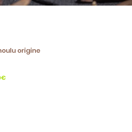
moulu origine
Prix
0€
promotionnel