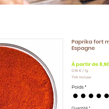
Paprika fort 
Espagne
À partir de
8,9
0,18 €
/
1g
0,18 €
TVA Incluse
pour
1
Poids
*
Gramme
Quantité
*