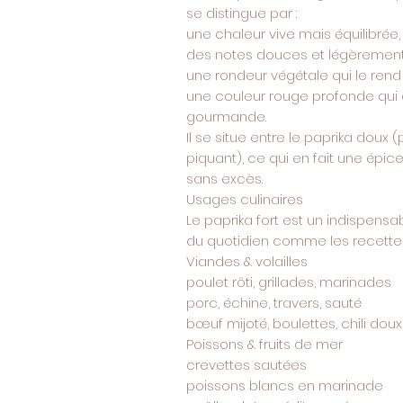
se distingue par :
une chaleur vive mais équilibrée,
des notes douces et légèremen
une rondeur végétale qui le rend 
une couleur rouge profonde qui 
gourmande.
Il se situe entre le paprika doux (
piquant), ce qui en fait une épi
sans excès.
Usages culinaires
Le paprika fort est un indispensab
du quotidien comme les recettes
Viandes & volailles
poulet rôti, grillades, marinades
porc, échine, travers, sauté
bœuf mijoté, boulettes, chili doux
Poissons & fruits de mer
crevettes sautées
poissons blancs en marinade