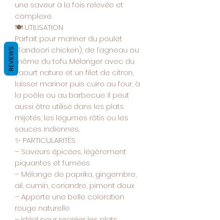
une saveur à la fois relevée et
complexe.
🍽️ UTILISATION
Parfait pour mariner du poulet
(Tandoori chicken), de l’agneau ou
REVIEWS
même du tofu. Mélanger avec du
yaourt nature et un filet de citron,
laisser mariner puis cuire au four, à
la poêle ou au barbecue. Il peut
aussi être utilisé dans les plats
mijotés, les légumes rôtis ou les
sauces indiennes.
✨ PARTICULARITÉS
– Saveurs épicées, légèrement
piquantes et fumées
– Mélange de paprika, gingembre,
ail, cumin, coriandre, piment doux
– Apporte une belle coloration
rouge naturelle
– Idéal pour recréer les plats