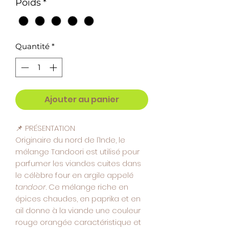
Poids
*
Gramme
Quantité
*
Ajouter au panier
📌 PRÉSENTATION
Originaire du nord de l’Inde, le
mélange Tandoori est utilisé pour
parfumer les viandes cuites dans
le célèbre four en argile appelé
tandoor
. Ce mélange riche en
épices chaudes, en paprika et en
ail donne à la viande une couleur
rouge orangée caractéristique et