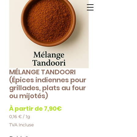
MÉLANGE TANDOORI
(Épices indiennes pour
grillades, plats au four
ou mijotés)
Prix
À partir de
7,90€
promotionnel
0,16 €
/
1g
0,16 €
TVA Incluse
pour
1