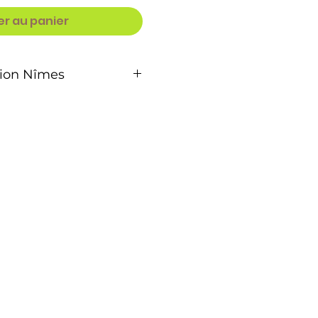
er au panier
sion Nîmes
 de Vente - Vanille Passion
prise
nille Passion Nîmes
blication : Christine
R
uto-entrepreneur
0046
hemin du mas baron 30900
60840801
ion30@gmail.com
-passion.com