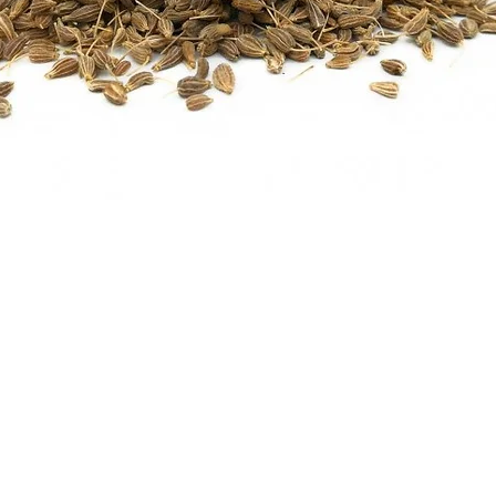
Les produits bénéfic
de conformité et cont
En cas de problème, l
vendeur via email ou
9. Protection des do
Les données personne
utilisées uniquement
commandes.
Elles ne sont jamais
Le client dispose d’u
rectification et de s
demande.
10. Litiges – Droit ap
Les présentes CGV s
français.
En cas de litige, une
recherchée en priorit
À défaut, le litige se
Aperçu rapide
juridictions compéte