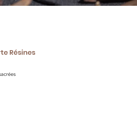
rte Résines
sacrées