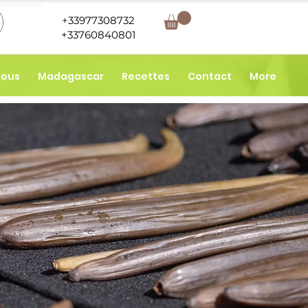
+33977308732
+33760840801
nous
Madagascar
Recettes
Contact
More