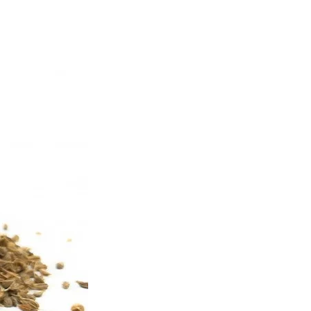
ent acceptés sont : carte
rement bancaire.
ystème de paiement sécurisé.
rés en France
ans l’Union Européenne.
re 2 et 9 jours ouvrés.
être tenu responsable d’un
û au transporteur.
icle L221-18 du Code de la
ent dispose de 14 jours
t de rétractation.
ue pas aux produits ouverts
denrées alimentaires
 le client doit contacter le
frais du client.
amations