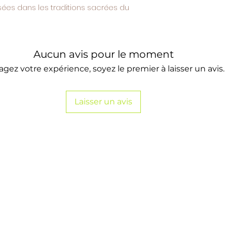
Les produits vendus
lisées dans les traditions sacrées du
alimentaires et artis
épices, huiles essenti
Chaque produit est d
(origine, poids, quali
Aucun avis pour le moment
3. Prix
agez votre expérience, soyez le premier à laisser un avis.
Les prix sont exprim
applicable – art. 293
entrepreneur).
Laisser un avis
Les frais de livraison
commande.
Le vendeur se réserve
prix à tout moment, s
4. Commandes
Les commandes s’effe
Toute commande imp
présentes CGV.
Une confirmation d
par e-mail.
5. Paiement
Le paiement est exi