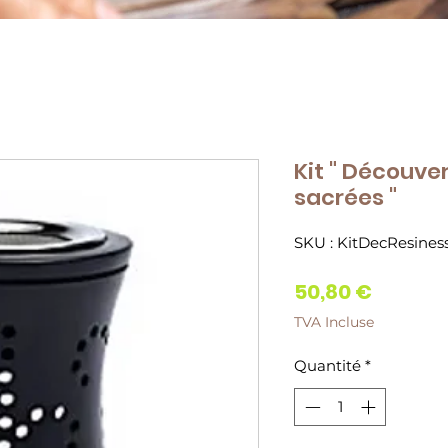
Kit " Découve
sacrées "
SKU : KitDecResines
Prix
50,80 €
TVA Incluse
Quantité
*