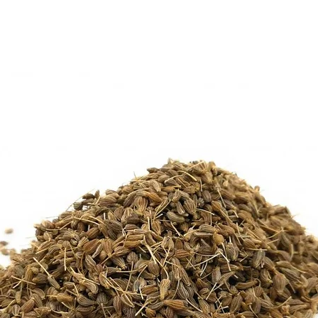
Les moyens de paiem
bancaire, PayPal, vi
Le site utilise un s
6. Livraison
Les produits sont liv
métropolitaine et d
Délais indicatifs : ent
Le vendeur ne peut 
retard de livraison d
7. Rétractation
Conformément à l’art
consommation, le cli
pour exercer son droi
Ce droit ne s’appliq
ou périssables (ex : 
entamées).
Pour exercer ce droit,
vendeur par email.
Le retour se fait aux 
8. Garanties et récl