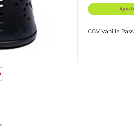
Ajout
CGV Vanille Pas
Conditions Générales
Nîmes
1. Identité de l’entre
Nom commercial : Va
Responsable de la pu
BOSSER/DE RYCKE
Statut juridique : A
SIRET : 4902977360
Adresse : 1280 G C
Nîmes
Téléphone : +33 07
Email : vanillepass
Site : https://vanille
is
2. Produits proposés