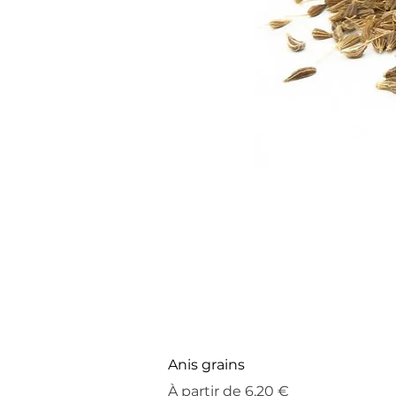
Anis grains
Prix promotionnel
À partir de
6,20 €