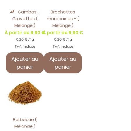
m
m
e
e
🦐- Gambas -
Brochettes
Crevettes (
marocaines - (
Mélange.)
Mélange.)
Prix promotionnel
Prix promotionnel
À partir de
9,90 €
À partir de
9,90 €
0,20 €
/
1g
0,20 €
/
1g
0
0
TVA Incluse
TVA Incluse
,
,
2
2
Ajouter au
Ajouter au
0
0
panier
panier
€
€
p
p
a
a
r
r
1
1
G
G
r
r
a
a
m
m
m
m
e
e
Barbecue (
Mélange.)