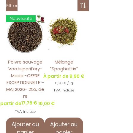
Filtrer
Nouveauté
Poivre sauvage
Mélange
Voatsiperifery-
"Spaghettis"
Mada -OFFRE
Prix promotionnel
À partir de
9,90 €
EXCEPTIONNELLE –
0,20 €
/
1g
0
MAI 2026- 25% de
TVA Incluse
,
re
2
17,78 €
0
ix original
rix promotionnel
 partir de
16,00 €
TVA Incluse
€
p
a
Ajouter au
Ajouter au
r
1
panier
panier