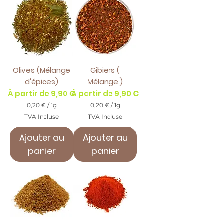
a
r
m
1
m
G
e
r
a
m
m
e
Olives (Mélange
Gibiers (
d'épices)
Mélange.)
Prix promotionnel
Prix promotionnel
À partir de
9,90 €
À partir de
9,90 €
0,20 €
/
1g
0,20 €
/
1g
0
0
TVA Incluse
TVA Incluse
,
,
2
2
Ajouter au
Ajouter au
0
0
panier
panier
€
€
p
p
a
a
r
r
1
1
G
G
r
r
a
a
m
m