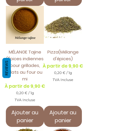
G
r
a
m
m
e
MÉLANGE Tajine
Pizza(Mélange
(Épices indiennes
d'épices)
REVIEWS
pour grillades,
Prix promotionnel
À partir de
9,90 €
plats au four ou
0,20 €
/
1g
0
mi
TVA Incluse
,
Prix promotionnel
À partir de
9,90 €
2
0
0,20 €
/
1g
0
TVA Incluse
€
,
p
2
a
Ajouter au
Ajouter au
0
r
panier
panier
1
€
G
p
r
a