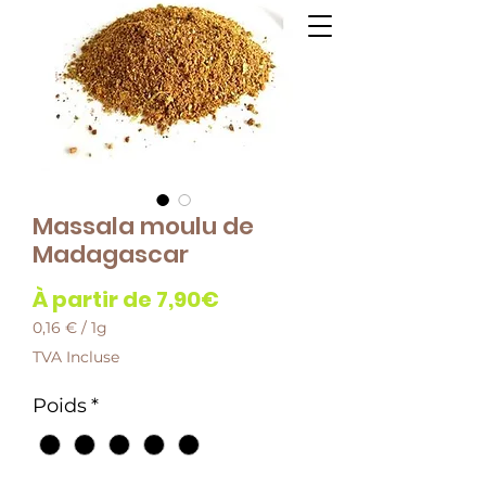
Massala moulu de
Madagascar
Prix
À partir de
7,90€
promotionnel
0,16 €
/
1g
0,16 €
TVA Incluse
pour
1
Poids
*
Gramme