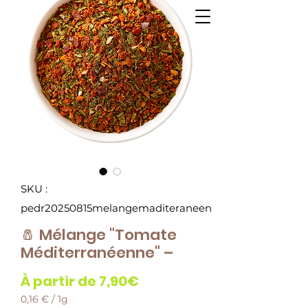
SKU :
pedr20250815melangemaditeraneen
🧂 Mélange "Tomate
Méditerranéenne" –
Prix
À partir de
7,90€
promotionnel
0,16 €
/
1g