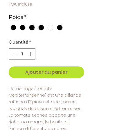
0,16 €
TVA Incluse
pour
1
Poids
*
Gramme
Quantité
*
Ajouter au panier
Le mélange "Tomate
Méditerranéenne" est une alliance
raffinée d’épices et d’aromates
typiques du bassin méditerranéen.
La tomate séchée apporte une
richesse umami, le basilic et
l’origan diffusent des notes