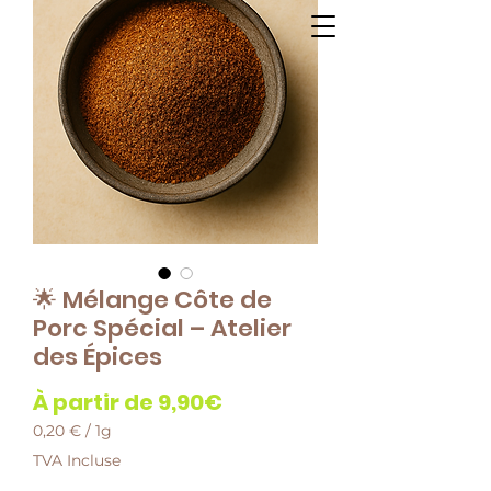
🌟 Mélange Côte de
Porc Spécial – Atelier
des Épices
Prix
À partir de
9,90€
promotionnel
0,20 €
/
1g
0,20 €
TVA Incluse
pour