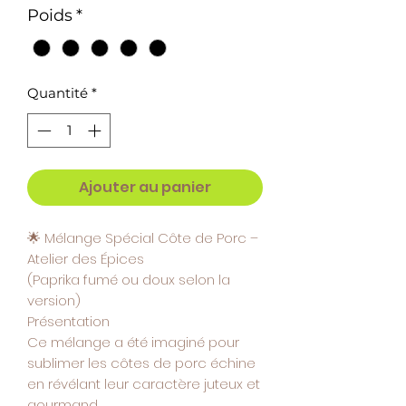
1
Poids
*
Gramme
Quantité
*
Ajouter au panier
🌟
Mélange Spécial Côte de Porc –
Atelier des Épices
(Paprika fumé ou doux selon la
version)
Présentation
Ce mélange a été imaginé pour
sublimer les côtes de porc échine
en révélant leur caractère juteux et
gourmand.