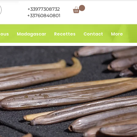
+33977308732
+33760840801
nous
Madagascar
Recettes
Contact
More