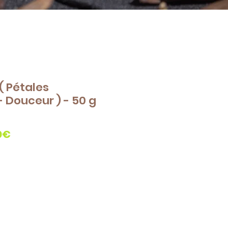
 ( Pétales
 Douceur ) - 50 g
Prix
0€
promotionnel