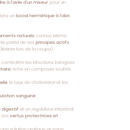
re à l’aide d’un mixeur
, pour un
dans un
bocal hermétique à l’abri
caments naturels
connus. Même
nde partie de ses
principes actifs
e (libérée lors de la coupe).
 à combattre les infections bénignes.
taire
, riche en composés soufrés
elle
, le taux de cholestérol et les
culation sanguine
.
 digestif
et un régulateur intestinal.
r ses
vertus protectrices et
une solution pratique et saine,