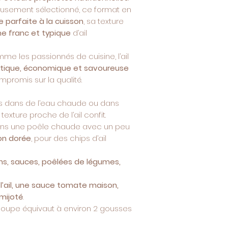
usement sélectionné, ce format en
 parfaite à la cuisson
, sa texture
e franc et typique
d’ail
me les passionnés de cuisine, l’ail
atique, économique et savoureuse
mpromis sur la qualité.
s dans de l’eau chaude ou dans
exture proche de l’ail confit.
dans une poêle chaude avec un peu
ion dorée
, pour des chips d’ail
ons, sauces, poêlées de légumes,
 l’ail, une sauce tomate maison,
 mijoté
.
à soupe équivaut à environ 2 gousses