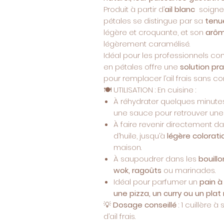
Produit à partir d’
ail blanc
soigne
pétales se distingue par sa
tenue
légère et croquante, et son
arôm
légèrement caramélisé.
Idéal pour les professionnels com
en pétales offre une
solution pr
pour remplacer l’ail frais sans co
🍽️ UTILISATION : En cuisine :
À réhydrater quelques minute
une sauce pour retrouver une t
À faire revenir directement 
d’huile, jusqu’à
légère colorat
maison.
À saupoudrer dans les
bouill
wok, ragoûts
ou marinades.
Idéal pour parfumer un
pain à
une pizza, un curry ou un plat
💡
Dosage conseillé
: 1 cuillère 
d’ail frais.