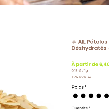
🧄 AIL Pétalos
Déshydratés -
À partir de
6,4
0,13 €
/
1g
0,13 €
TVA Incluse
pour
1
Poids
*
Gramme
Quantité
*