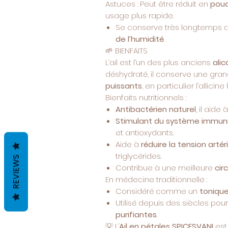
Astuces : Peut être réduit en
poud
usage plus rapide.
Se conserve très longtemps 
de l’humidité
.
🌱 BIENFAITS
L’ail est l’un des plus anciens
ali
déshydraté, il conserve une gra
puissants
, en particulier l’allicin
Bienfaits nutritionnels :
Antibactérien naturel
, il aide
Stimulant du système immuni
et antioxydants.
Aide à
réduire la tension artéri
triglycérides.
REVIEWS
Contribue à une meilleure
cir
En médecine traditionnelle :
Considéré comme un
tonique
Utilisé depuis des siècles pou
purifiantes
.
💡 L’
Ail en pétales SPICESVANI
est 