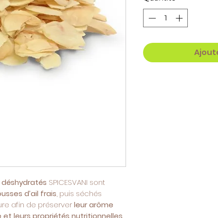
Ajout
l déshydratés
SPICESVANI sont
sses d’ail frais
, puis séchés
re afin de préserver
leur arôme
 et leurs propriétés nutritionnelles
.