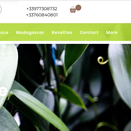
+33977308732
+33760840801
nous
Madagascar
Recettes
Contact
More
le