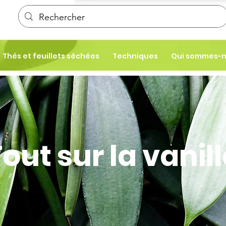
Thés et feuillets séchées
Techniques
Qui sommes-
out sur la vanil