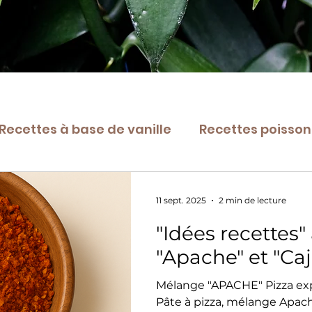
Recettes à base de vanille
Recettes poissons
t vanillé
Patisseries
🌿 Tout sur la vanil
11 sept. 2025
2 min de lecture
"Idées recettes
"Apache" et "Caj
Mélange "APACHE" Pizza express à la 
Pâte à pizza, mélange Apache,