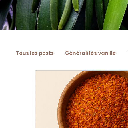
Tous les posts
Génèralités vanille
Boissons parfumée vanille
Desser
Recette desserts