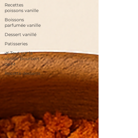
Recettes
poissons vanille
Boissons
parfumée vanille
Dessert vanillé
Patisseries
🌿 Tout sur la
vanille Bourbon
de M
Recette desserts