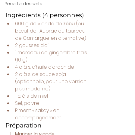
Recette desserts
Ingrédients (4 personnes)
600 g de viande de 
zébu
 (ou 
bœuf de l'Aubrac ou taureau 
de Camargue en alternative)
2 gousses d’ail
1 morceau de gingembre frais 
(10 g)
4 c. à s. d’huile d’arachide
2 c. à s. de sauce soja 
(optionnelle, pour une version 
plus moderne)
1 c. à s. de miel
Sel, poivre
Piment « sakay » en 
accompagnement
Préparation
Mariner la viande