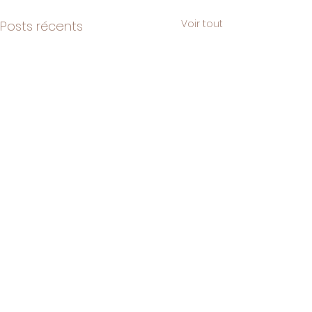
Voir tout
Posts récents
Vanille "Producteurs
région SAVA" : Une
saveur unique
Commentaires