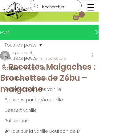
Post
Tous les posts
spicesvani
Tous les posts
28 août 2025
1 min de lecture
🍢Recettes Malgaches :
Génèralités vanille
Brochettes de Zébu –
Recettes à base de vanille
malgache
Recettes poissons vanille
Boissons parfumée vanille
Dessert vanillé
Patisseries
🌿 Tout sur la vanille Bourbon de M