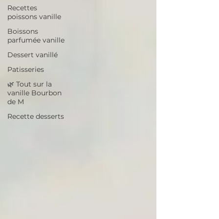
Recettes
poissons vanille
Boissons
parfumée vanille
Dessert vanillé
Patisseries
🌿 Tout sur la
vanille Bourbon
de M
Recette desserts