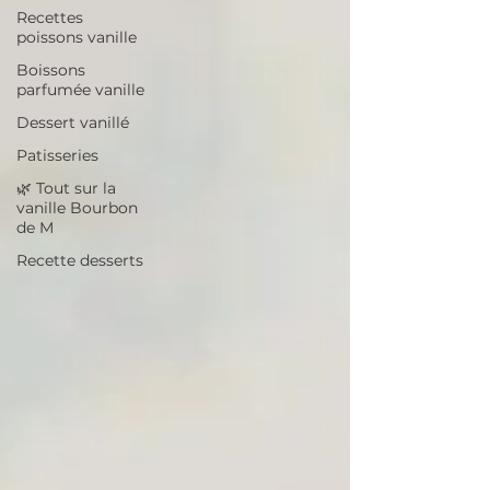
Recettes
poissons vanille
Boissons
parfumée vanille
Dessert vanillé
Patisseries
🌿 Tout sur la
vanille Bourbon
de M
Recette desserts