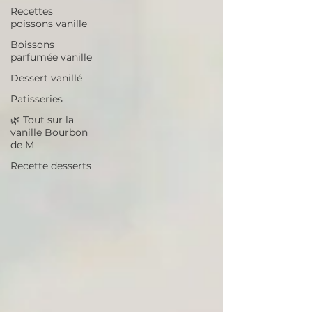
Recettes
poissons vanille
Boissons
parfumée vanille
Dessert vanillé
Patisseries
🌿 Tout sur la
vanille Bourbon
de M
Recette desserts