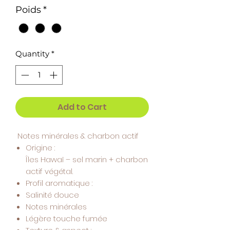
1
Poids
*
Gram
Quantity
*
Add to Cart
Notes minérales & charbon actif
Origine :
Îles Hawaï – sel marin + charbon
actif végétal.
Profil aromatique :
Salinité douce
Notes minérales
Légère touche fumée