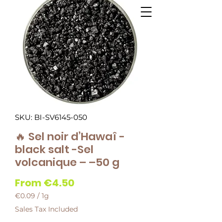
SKU: BI-SV6145-050
🔥 Sel noir d’Hawaî -
black salt -Sel
volcanique – –50 g
Sale
From
€4.50
Price
€0.09
/
1g
€0.09
Sales Tax Included
per