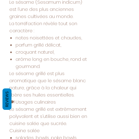
Le sésame (Sesamum indicum)
est l’une des plus anciennes
graines cultivées au monde.
La torréfaction révèle tout son
caractère :
notes noisettées et chaudes,
parfum grillé délicat,
croquant naturel,
arôme long en bouche, rond et
gourmand.
Le sésame grillé est plus
aromatique que le sésame blanc
nature, grâce à la chaleur qui
REVIEWS
libère ses huiles essentielles.
🍽️
Usages culinaires
Le sésame grillé est extrêmement
polyvalent et s’utilise aussi bien en
cuisine salée que sucrée.
Cuisine salée
salades, bowls, poke bowls