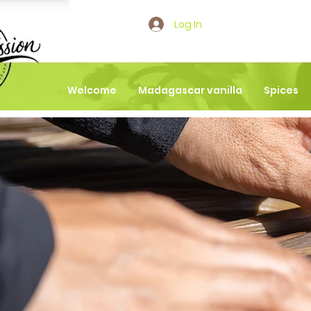
Log In
Welcome
Madagascar vanilla
Spices