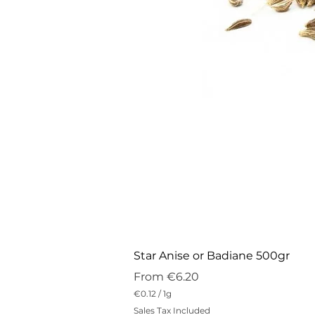
Star Anise or Badiane 500gr
Sale Price
From
€6.20
€0.12
/
1g
€
Sales Tax Included