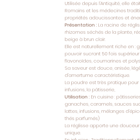
Utilisée depuis l’Antiquité, elle ét
Romains et les médecines tradit
propriétés adoucissantes et éner
Présentation :
La racine de régli
rhizomes séchés de la plante, ré
beige à brun clair.
Elle est naturellement riche en :
pouvoir sucrant 50 fois supérieu
flavonoïdes, coumarines et pol
Sa saveur est douce, anisée, lé
d’amertume caractéristique.
La poudre est très pratique pour 
infusions, la pâtisserie,
Utilisation :
En cuisine : pâtisserie
ganaches, caramels, sauces suc
lattes, infusions, mélanges d’é
thés parfumés)
La réglisse apporte une douceur
unique.
En infusion : Traditionnellement u