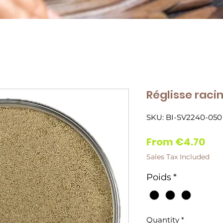
Réglisse raci
SKU: BI-SV2240-050
Sal
From
€4.70
Pri
Sales Tax Included
Poids
*
Quantity
*