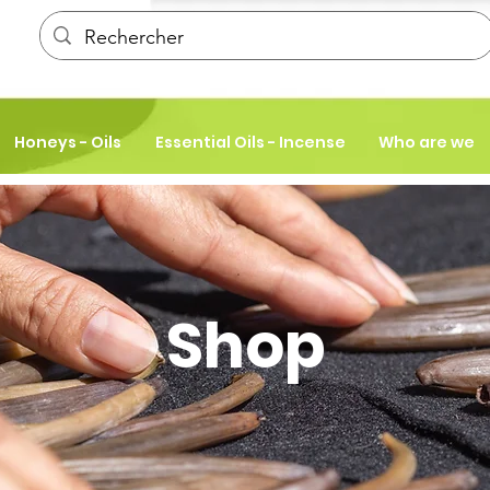
Honeys - Oils
Essential Oils - Incense
Who are we
Shop