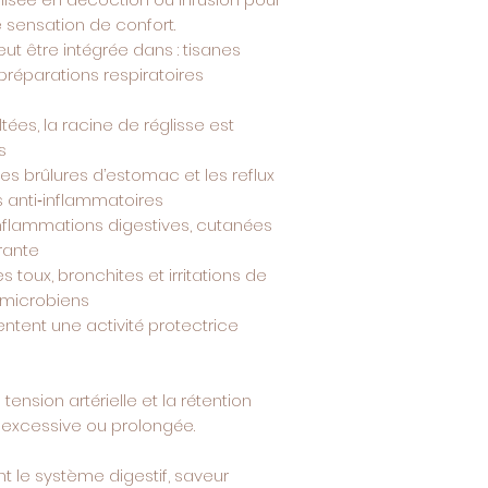
 sensation de confort.
eut être intégrée dans : tisanes
préparations respiratoires
ées, la racine de réglisse est
s
 les brûlures d’estomac et les reflux
 anti‑inflammatoires
s inflammations digestives, cutanées
rante
s toux, bronchites et irritations de
timicrobiens
tent une activité protectrice
 tension artérielle et la rétention
excessive ou prolongée.
ent le système digestif, saveur