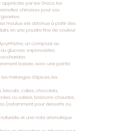
ait appréciée par les Grecs, les
ionnelles chinoises pour ses
gisantes.
sse moulue est obtenue à partir des
duits en une poudre fine de couleur
 glycyrrhizine, un composé au
r au glucose, saponosides,
ysaccharides
gèrement boisée, avec une pointe
: les mélanges d’épices, les
s, biscuits, cakes, chocolats,
rées ou salées, boissons chaudes,
pices (notamment pour desserts ou
 naturelle et une note aromatique
tilisée en décoction ou infusion pour