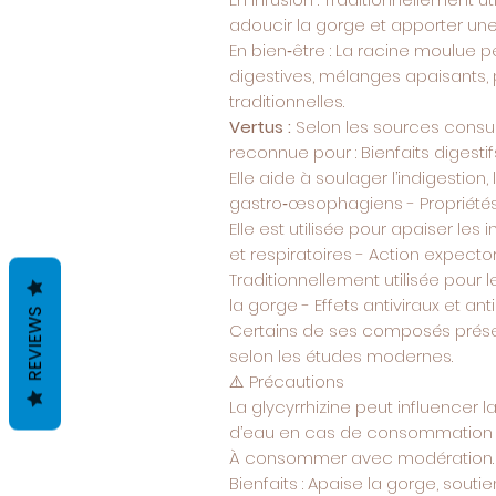
adoucir la gorge et apporter une
En bien‑être : La racine moulue p
digestives, mélanges apaisants, 
traditionnelles.
Vertus
:
Selon les sources consult
reconnue pour : Bienfaits digestif
Elle aide à soulager l’indigestion,
gastro‑œsophagiens - Propriétés
Elle est utilisée pour apaiser le
et respiratoires - Action expecto
Traditionnellement utilisée pour le
la gorge - Effets antiviraux et an
REVIEWS
Certains de ses composés présen
selon les études modernes.
⚠️
Précautions
La glycyrrhizine peut influencer la
d’eau en cas de consommation 
À consommer avec modération.
Bienfaits : Apaise la gorge, souti