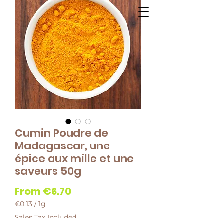
Cumin Poudre de
Madagascar, une
épice aux mille et une
saveurs 50g
Sale
From
€6.70
Price
€0.13
/
1g
€0.13
Sales Tax Included