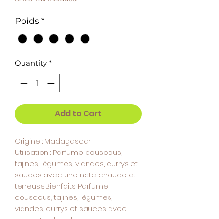
per
1
Poids
*
Gram
Quantity
*
Add to Cart
Origine : Madagascar
Utilisation : Parfume couscous,
tajines, légumes, viandes, currys et
sauces avec une note chaude et
terreuse.Bienfaits Parfume
couscous, tajines, légumes,
viandes, currys et sauces avec