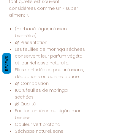
font qu’elle est souvent
considérées comme un « super
aliment ».
(Herbacé, léger, infusion
bien‑être)
🌿
Présentation
Les feuilles de moringa séchées
conservent leur parfum végétal
REVIEWS
et leur richesse naturelle.
Elles sont idéales pour infusions,
décoctions ou cuisine douce.
🌿
Composition
100 % feuilles de moringa
séchées
🌿
Qualité
Feuilles entières ou légèrement
brisées
Couleur vert profond
Séchage naturel, sans