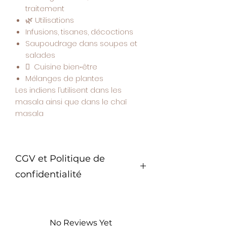
traitement
🌿
Utilisations
Infusions, tisanes, décoctions
Saupoudrage dans soupes et
salades
 Cuisine bien‑être
Mélanges de plantes
Les indiens l’utilisent dans les
masala ainsi que dans le chaï
masala
CGV et Politique de
confidentialité
Conditions Générales de Vente -
Vanille Passion Nîmes
Nom de l’entreprise : Vanille
No Reviews Yet