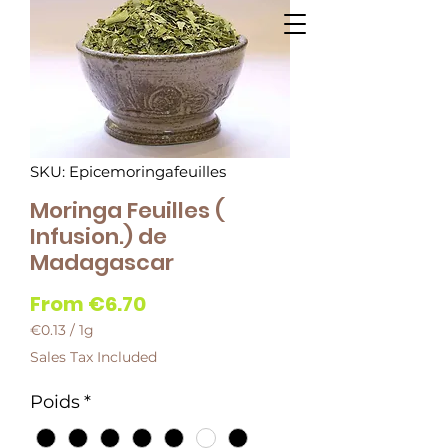
SKU: Epicemoringafeuilles
Moringa Feuilles (
Infusion.) de
Madagascar
Sale
From
€6.70
Price
€0.13
/
1g
€0.13
Sales Tax Included
per
1
Poids
*
Gram