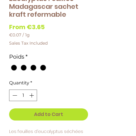
Madagascar sachet
kraft refermable
Sale
From
€3.65
Price
€0.07
/
1g
€0.07
Sales Tax Included
per
1
Poids
*
Gram
Quantity
*
Add to Cart
Les feuilles d’eucalyptus séchées