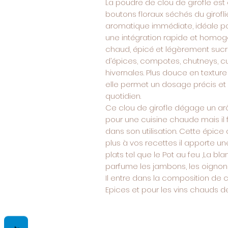
La poudre de clou de girofle est
boutons floraux séchés du giroflier
aromatique immédiate, idéale po
une intégration rapide et homo
chaud, épicé et légèrement sucré
d’épices, compotes, chutneys, cur
hivernales. Plus douce en texture
elle permet un dosage précis et u
quotidien.
Ce clou de girofle dégage un arôm
pour une cuisine chaude mais il 
dans son utilisation. Cette épic
plus à vos recettes il apporte u
plats tel que le Pot au feu ,La bla
parfume les jambons, les oignons, l
Il entre dans la composition de ce
Epices et pour les vins chauds d