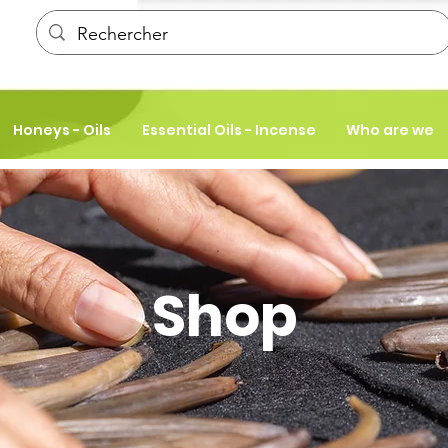
Honeys - Oils
Essential Oils - Incense
Who are we
Shop