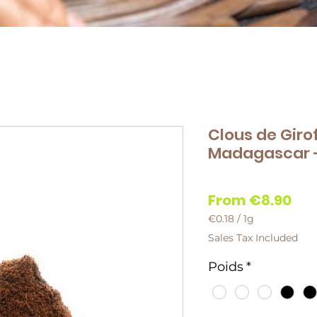
Clous de Giro
Madagascar 
Sal
From
€8.90
Pri
€0.18
/
1g
€0.18
Sales Tax Included
per
1
Poids
*
Gram