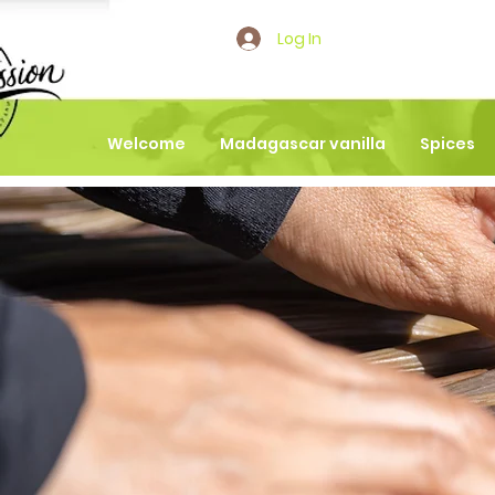
Log In
Welcome
Madagascar vanilla
Spices