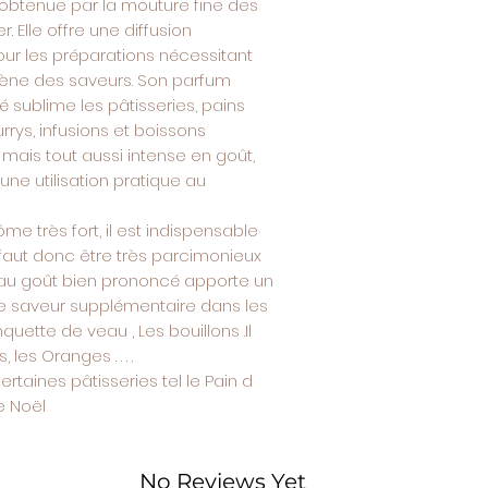
 obtenue par la mouture fine des
. Elle offre une diffusion
ur les préparations nécessitant
gène des saveurs. Son parfum
 sublime les pâtisseries, pains
rys, infusions et boissons
 mais tout aussi intense en goût,
ne utilisation pratique au
e très fort, il est indispensable
faut donc être très parcimonieux
e au goût bien prononcé apporte un
ne saveur supplémentaire dans les
nquette de veau , Les bouillons .Il
es Oranges . . . .
rtaines pâtisseries tel le Pain d
e Noël
No Reviews Yet