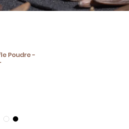
fle Poudre -
-
e
ce