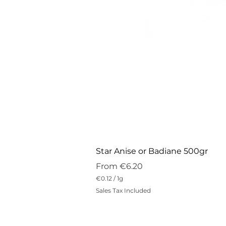
Star Anise or Badiane 500gr
Sale Price
From
€6.20
€0.12
/
1g
€
Sales Tax Included
0
.
1
2