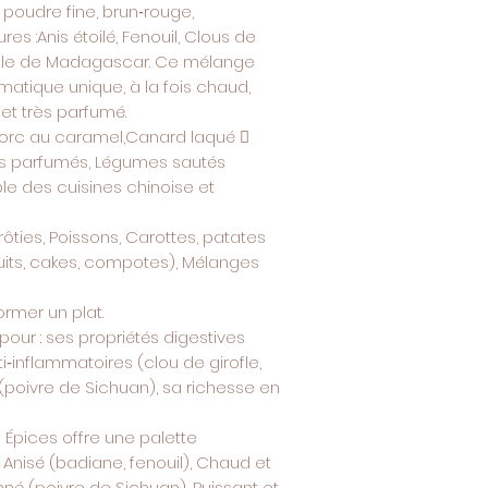
e poudre fine, brun‑rouge,
 :Anis étoilé, Fenouil, Clous de
nelle de Madagascar. Ce mélange
matique unique, à la fois chaud,
et très parfumé.
 : Porc au caramel,Canard laqué 
ons parfumés, Légumes sautés
e des cuisines chinoise et
rôties, Poissons, Carottes, patates
uits, cakes, compotes), Mélanges
ormer un plat.
pour : ses propriétés digestives
nti‑inflammatoires (clou de girofle,
 (poivre de Sichuan), sa richesse en
 Épices offre une palette
 Anisé (badiane, fenouil), Chaud et
onné (poivre de Sichuan), Puissant et