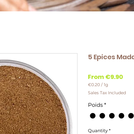
5 Epices Mad
Sal
From
€9.90
Pri
€0.20
/
1g
€0.20
Sales Tax Included
per
1
Poids
*
Gram
Quantity
*