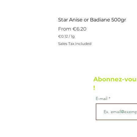
Star Anise or Badiane 500gr
Sale Price
From
€6.20
€0.12
/
1g
€
Sales Tax Included
0
.
1
2
p
e
r
Abonnez-vous
1
G
!
r
a
E-mail
m