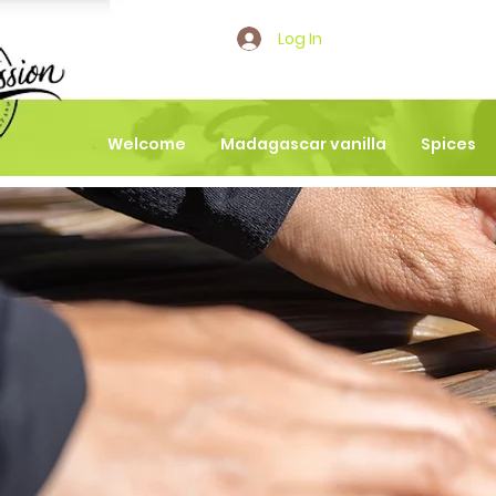
Log In
Welcome
Madagascar vanilla
Spices