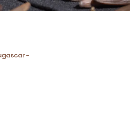
agascar -
e
ce