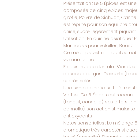
Présentation : Le 5 Épices est un
composée de cinq épices majeures
girofle, Poivre de Sichuan, Can
est réputé pour son équilibre aro
anisé, sucré, légèrement piquant 
Utilisation : En cuisine asiatique
Marinades pour volailles, Bouill
Ce mélange est un incontournabl
vietnamienne.
En cuisine occidentale : Viandes 
douces, courges, Desserts (bisc
sucrés‑salés
Une simple pincée suffit à transf
Vertus : Ce 5 Épices est reconnu 
(fenouil, cannelle), ses effets , a
cannelle), son action stimulante
antioxydants.
Notes sensorielles : Le mélange 5
aromatique très caractéristique :
boisé (cannelle), Piquant et citr