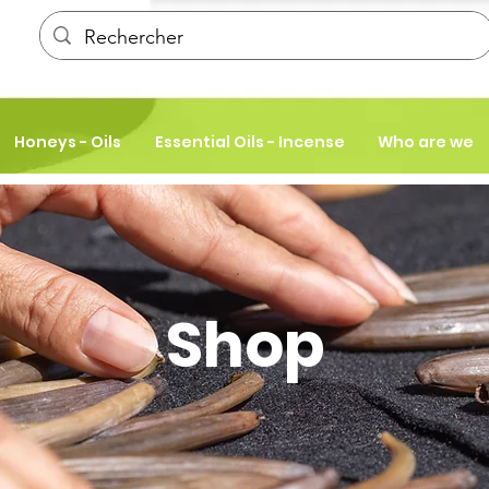
Honeys - Oils
Essential Oils - Incense
Who are we
Shop