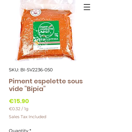
SKU: BI-SV2236-050
Piment espelette sous
vide "Bipia"
Price
€15.90
€0.32
/
1g
€0.32
Sales Tax Included
per
1
Quantity
*
Gram