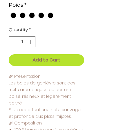
1
Poids
*
Gram
Quantity
*
Add to Cart
🌿
Présentation
Les baies de genièvre sont des
fruits aromatiques au parfum
boisé, résineux et légèrement
poivré.
Elles apportent une note sauvage
et profonde aux plats mijotés.
🌿
Composition
100 % baies de genièvre entières