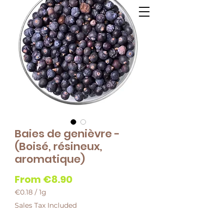
Baies de genièvre -
(Boisé, résineux,
aromatique)
Sale
From
€8.90
Price
€0.18
/
1g
€0.18
Sales Tax Included
per