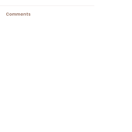
Comments
Write a comment...
Abonnez-vous à notre
newsletter • Ne manquez rien !
E-mail
S'abonner