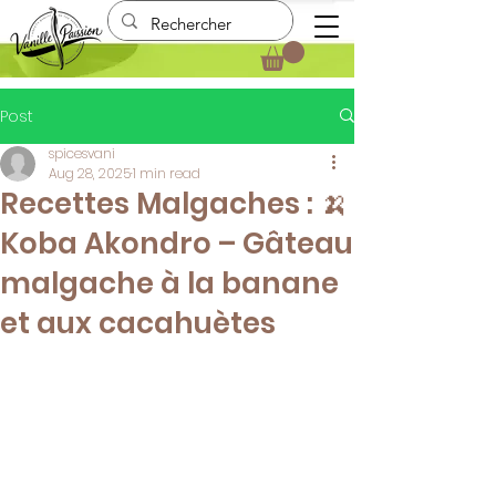
Post
spicesvani
Aug 28, 2025
1 min read
Recettes Malgaches : 🍌
Koba Akondro – Gâteau
malgache à la banane
et aux cacahuètes