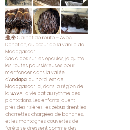
Recette desserts
🌍 
🌍 Carnet de route – Avec 
Donatien, au cœur de la vanille de 
Madagascar
Sac à dos sur les épaules, je quitte 
les routes poussiéreuses pour 
m’enfoncer dans la vallée 
d’
Andapa
, au nord-est de 
Madagascar. Ici, dans la région de 
la 
SAVA
, la vie bat au rythme des 
plantations. Les enfants jouent 
près des rizières, les zébus tirent les 
charrettes chargées de bananes, 
et les montagnes couvertes de 
forêts se dressent comme des 