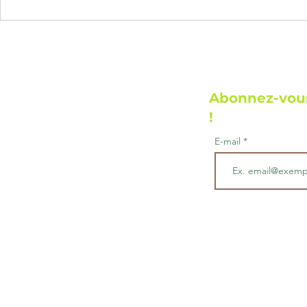
déjà goûté à
Glace vanille (Recette
vanille passion Nîmes ? I
vanille ne s
spéciale spicesvani.)
d’être un si
Elle de
Abonnez-vous
!
E-mail