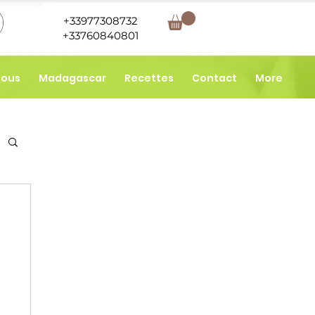
+33977308732
+33760840801
nous
Madagascar
Recettes
Contact
More