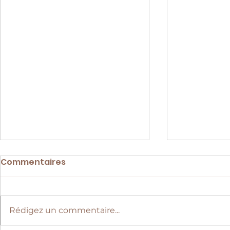
Vanille "P
Commentaires
région SAVA" 
saveur un
La vanille, c
aromatique,
Rédigez un commentaire...
des siècles.