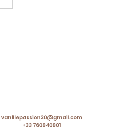
es
de
vanillepassion30@gmail.com
+33 760840801