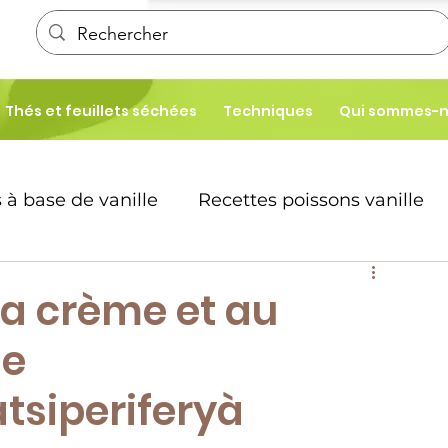
Thés et feuillets séchées
Techniques
Qui sommes-
 à base de vanille
Recettes poissons vanille
é
Patisseries
la crème et au
de
te desserts
siperiferyà