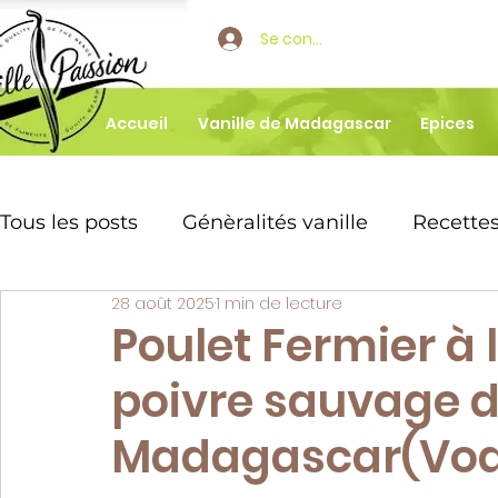
Se connecter
Accueil
Vanille de Madagascar
Epices
Tous les posts
Génèralités vanille
Recettes
28 août 2025
1 min de lecture
Boissons parfumée vanille
Dessert vanill
Poulet Fermier à 
poivre sauvage 
🌿 Tout sur la vanille Bourbon de M
Recet
Madagascar(Voat