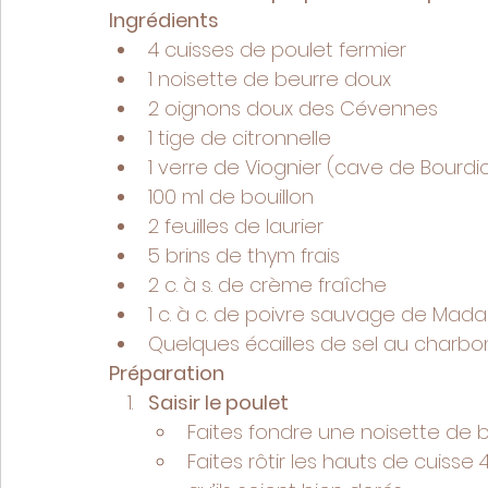
Ingrédients
4 cuisses de poulet fermier
1 noisette de beurre doux
2 oignons doux des Cévennes
1 tige de citronnelle
1 verre de Viognier (cave de Bourdic
100 ml de bouillon
2 feuilles de laurier
5 brins de thym frais
2 c. à s. de crème fraîche
1 c. à c. de poivre sauvage de Mada
Quelques écailles de sel au charbon n
Préparation
Saisir le poulet
Faites fondre une noisette de 
Faites rôtir les hauts de cuiss