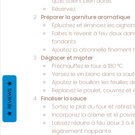
qu’ils soient bien dorés.
Réservez.
Préparer la garniture aromatique
Épluchez et émincez les oignons
Faites ls revenir à feu doux dan
fondants.
Ajoutez la citronnelle finement 
Déglacer et mijoter
Préchauffez le four à 180 °C.
Versez le vin blanc dans la sau
Ajoutez le bouillon, les feuilles d
Replacez le poulet, couvrez et 
REVIEWS
Finaliser la sauce
Sortez le plat du four et retirez 
Incorporez la crème et le poi
Laissez réduire à feu doux 3 à 
légèrement nappante.