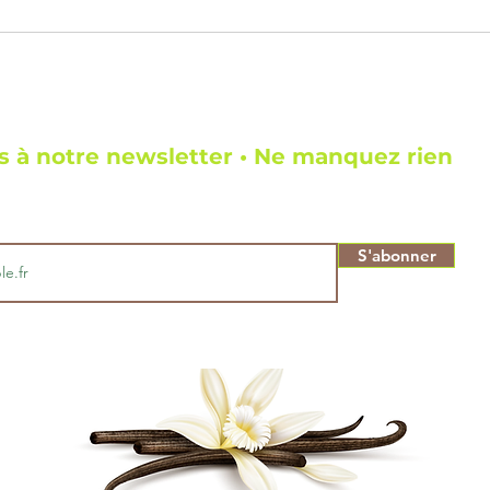
 la vanille de
Découvrez des mélang
ci, la
e contente pas
d'épices en ligne : l'art 
mple ingrédient.
sublimer vos plats
 à notre newsletter • Ne manquez rien
S'abonner