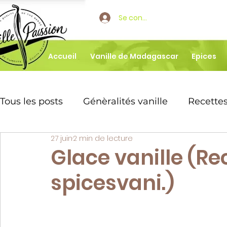
Se connecter
Accueil
Vanille de Madagascar
Epices
Tous les posts
Génèralités vanille
Recettes
27 juin
2 min de lecture
Boissons parfumée vanille
Dessert vanill
Glace vanille (Re
spicesvani.)
🌿 Tout sur la vanille Bourbon de M
Recet