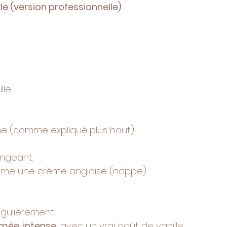
lle (version professionnelle)
lle
ème (comme expliqué plus haut).
angeant.
mme une crème anglaise (nappe).
gulièrement.
mée, intense
, avec un vrai goût de vanille 