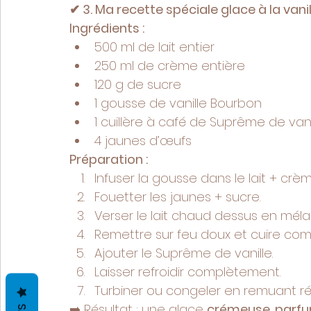
✔ 3. Ma recette spéciale glace à la vani
Ingrédients :
500 ml de lait entier
250 ml de crème entière
120 g de sucre
1 gousse de vanille Bourbon
1 cuillère à café de Suprême de vani
4 jaunes d’œufs
Préparation :
Infuser la gousse dans le lait + cr
Fouetter les jaunes + sucre.
Verser le lait chaud dessus en mél
Remettre sur feu doux et cuire co
Ajouter le Suprême de vanille.
Laisser refroidir complètement.
Turbiner ou congeler en remuant ré
➡️ Résultat : une glace 
crémeuse, parfu