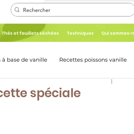
Thés et feuillets séchées
Techniques
Qui sommes-
 à base de vanille
Recettes poissons vanille
é
Patisseries
cette spéciale
te desserts