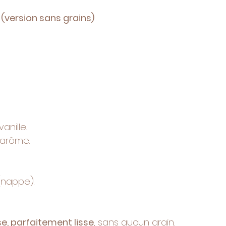
 (version sans grains)
anille.
’arôme.
nappe).
e, parfaitement lisse
, sans aucun grain.