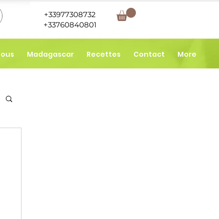
+33977308732
+33760840801
nous
Madagascar
Recettes
Contact
More