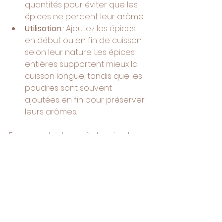
quantités pour éviter que les 
épices ne perdent leur arôme.
Utilisation
 : Ajoutez les épices 
en début ou en fin de cuisson 
selon leur nature. Les épices 
entières supportent mieux la 
cuisson longue, tandis que les 
poudres sont souvent 
ajoutées en fin pour préserver 
leurs arômes.
En respectant ces règles simples, 
vous maximisez la saveur et la 
durée de vie de vos mélanges.
L'expérience 
sensorielle au cœur de 
votre cuisine