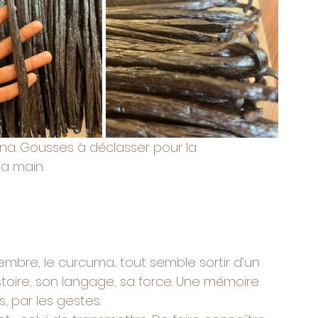
la main.
embre, le curcuma... tout semble sortir d’un 
toire, son langage, sa force. Une mémoire 
, par les gestes.