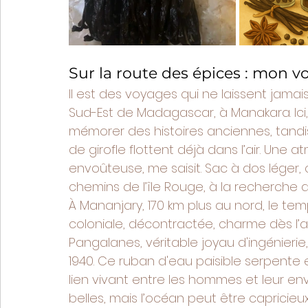
Sur la route des épices : mon v
Il est des voyages qui ne laissent jam
Sud-Est de Madagascar, à Manakara. Ici,
mémorer des histoires anciennes, tandis 
de girofle flottent déjà dans l’air. Une
envoûteuse, me saisit. Sac à dos léger, 
chemins de l’île Rouge, à la recherche 
À Mananjary, 170 km plus au nord, le tem
coloniale, décontractée, charme dès l’ar
Pangalanes, véritable joyau d'ingénierie
1940. Ce ruban d'eau paisible serpente en
lien vivant entre les hommes et leur e
belles, mais l’océan peut être capricieu