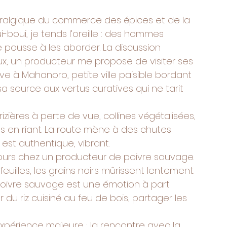
évralgique du commerce des épices et de la 
ui-boui, je tends l’oreille : des hommes 
e pousse à les aborder. La discussion 
 eux, un producteur me propose de visiter ses 
uve à Mahanoro, petite ville paisible bordant 
a source aux vertus curatives qui ne tarit 
izières à perte de vue, collines végétalisées, 
us en riant. La route mène à des chutes 
 est authentique, vibrant.
jours chez un producteur de poivre sauvage. 
feuilles, les grains noirs mûrissent lentement. 
 poivre sauvage est une émotion à part 
 du riz cuisiné au feu de bois, partager les 
expérience majeure : la rencontre avec la 