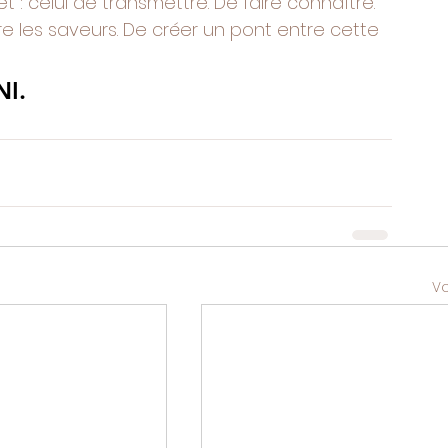
 : celui de transmettre. De faire connaître. 
re les saveurs. De créer un pont entre cette 
NI.
Vo