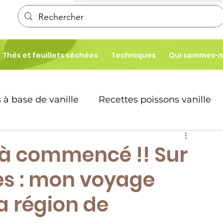
Thés et feuillets séchées
Techniques
Qui sommes-
 à base de vanille
Recettes poissons vanille
é
Patisseries
t à commencé !! Sur
ces : mon voyage
te desserts
la région de