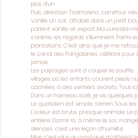
plus d’un.
Puis, direction Toamasina, carrefour n
vanille. Un soir, attablé dans un petit bo
parlent vanille et export. Ma curiosité m
s’anime, les regards s’illuminent. Parmi
plantations. C’est ainsi que je me retro
le canal des Pangalanes, célèbre pour s
jamais.
Les paysages sont à couper le souffle : r
villages où les enfants courent pieds n
cachées, à des sentiers secrets. Tout ici
Dans un hameau isolé, je vis quelques 
Le quotidien est simple, terrien. Sous les 
L’odeur est brute, presque animale. Le
entière. Dormir là, à même le sol, manger
silences... c’est une leçon d’humilité.
Mais c’est plus au nord que m’attend l’