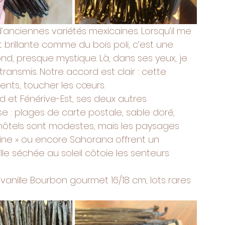
’anciennes variétés mexicaines. Lorsqu’il me 
brillante comme du bois poli, c’est une 
ond, presque mystique. Là, dans ses yeux, je 
ge transmis. Notre accord est clair : cette 
nents, toucher les cœurs.
 et Fénérive-Est, ses deux autres 
rise : plages de carte postale, sable doré, 
es hôtels sont modestes, mais les paysages 
scine » ou encore Sahorana offrent un 
lle séchée au soleil côtoie les senteurs 
e vanille Bourbon gourmet 16/18 cm, lots rares 