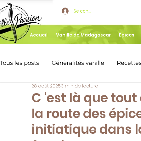
Se connecter
Accueil
Vanille de Madagascar
Epices
Tous les posts
Génèralités vanille
Recettes
28 août 2025
3 min de lecture
Boissons parfumée vanille
Dessert vanill
C 'est là que tou
la route des épi
🌿 Tout sur la vanille Bourbon de M
Recet
initiatique dans 