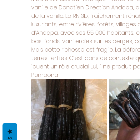
vanille de Donatien. Direction Andapa, 
de la vanille. La RN 3b, fraîchement réh
luxuriants, entre rivières, forêts, village
d’Andapa, avec ses 55 000 habitants, est 
bas-fonds, vanilleraies sur les berges, ca
Mais cette richesse est fragile. La déf
terres fertiles. C’est dans ce context
jouent un rôle crucial. Lui, il ne produit pa
Pompona