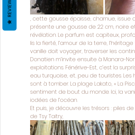
REVIEWS
, cette gousse épaisse, charnue, issue d
présente une gousse de 22 cm, noire et 
révélation. Le parfum est capiteux, prof
lis la fierté, l’amour de la terre, l’hérita
vanille doit voyager, traverser les conti
Donatien m’invite ensuite à Manara-Nord
exploitations. Fénérive-Est, c’est la surp
eau turquoise, et... peu de touristes. L
sont à tomber. La plage Lakato, « La Pi
sentiment de bout du monde. Ici, la vani
iodées de l’océan.
Et puis, je découvre les trésors : piles d
de Tsy Taitry,