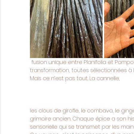
 fusion unique entre Planifolia et Pompona. Gousses à déclasser pour la 
transformation, toutes sélectionnées à 
Mais ce n’est pas tout. La cannelle, 
les clous de girofle, le combava, le ging
grimoire ancien. Chaque épice a son his
sensorielle qui se transmet par les mains