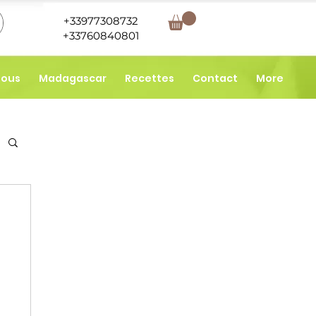
+33977308732
+33760840801
nous
Madagascar
Recettes
Contact
More