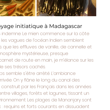
oyage initiatique à Madagascar
ais indemne. Le mien commence sur la côte 
 les vagues de l’océan Indien semblent 
que les effluves de vanille, de cannelle et 
 atmosphère mystérieuse, presque 
carnet de route en main, je m’élance sur les 
de ses trésors cachés.
ps semble s'être arrêté. L’ambiance 
rivée. On y flâne le long du canal des 
, construit par les Français dans les années 
tre villages, forêts et lagunes, tissant un 
nvironnement. Les plages de Mananjary sont 
x : requins et forts courants en dissuadent 