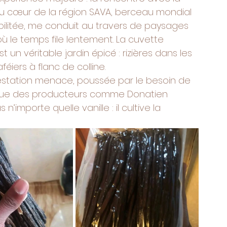
au cœur de la région SAVA, berceau mondial 
abilitée, me conduit au travers de paysages 
s où le temps file lentement. La cuvette 
un véritable jardin épicé : rizières dans les 
féiers à flanc de colline.
orestation menace, poussée par le besoin de 
e que des producteurs comme Donatien 
s n’importe quelle vanille : il cultive la 