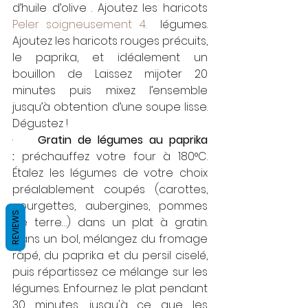
d’huile d’olive . Ajoutez les haricots 
Peler soigneusement 4. 
 légumes. 
Ajoutez les haricots rouges précuits, 
le paprika, et idéalement un 
bouillon de Laissez mijoter 20 
minutes puis mixez l’ensemble 
jusqu’à obtention d’une soupe lisse. 
Dégustez !
·    
Gratin de légumes au paprika 
:
 préchauffez votre four à 180°C. 
Étalez les légumes de votre choix 
préalablement coupés (carottes, 
courgettes, aubergines, pommes 
REVIEWS
de terre…) dans un plat à gratin. 
Dans un bol, mélangez du fromage 
râpé, du paprika et du persil ciselé, 
puis répartissez ce mélange sur les 
légumes. Enfournez le plat pendant 
30 minutes, jusqu'à ce que les 