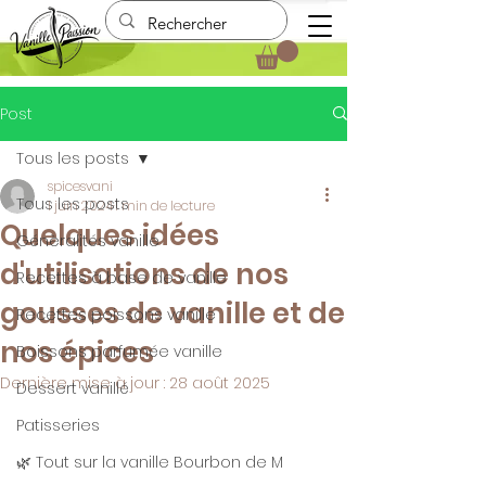
Post
Tous les posts
spicesvani
Tous les posts
1 juin 2024
1 min de lecture
Quelques idées
Génèralités vanille
d'utilisations de nos
Recettes à base de vanille
gousses de vanille et de
Recettes poissons vanille
nos épices
Boissons parfumée vanille
Dernière mise à jour :
28 août 2025
Dessert vanillé
Patisseries
🌿 Tout sur la vanille Bourbon de M