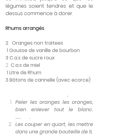
légumes soient tendres et que le 
dessus commence à dorer.
Rhums arrangés	
2   Oranges non traitees 
 1 
Gousse de vanille de bourbon
3 C.a.s de sucre roux
2  
C.a.s de miel
 1 Litre de Rhum
3 Bâtons de cannelle (avec ecorce)	
					.   
Peler les oranges les oranges, 
bien enlever tout le blanc.			
......       .
Les couper en quart, les mettre 
dans une grande bouteille de 1L