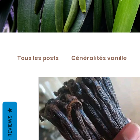
Tous les posts
Génèralités vanille
Boissons parfumée vanille
Desser
Recette desserts
REVIEWS