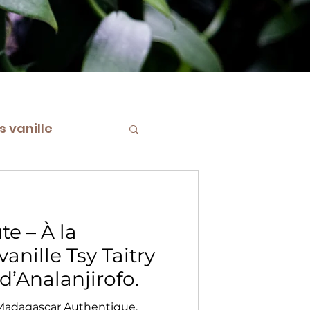
 vanille
le Bourbon de M
te – À la
anille Tsy Taitry
 d’Analanjirofo.
ar Authentique,