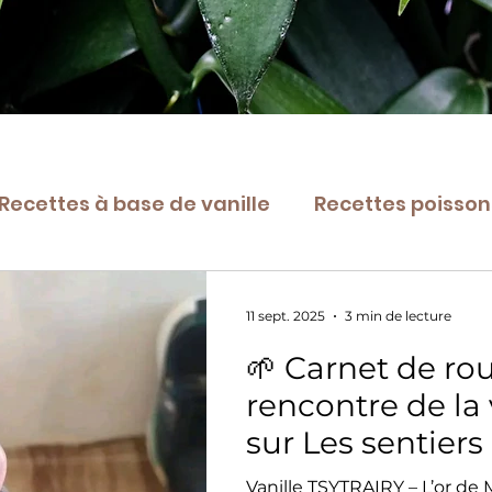
Recettes à base de vanille
Recettes poissons
t vanillé
Patisseries
🌿 Tout sur la vanil
11 sept. 2025
3 min de lecture
🌱 Carnet de rou
rencontre de la v
sur Les sentiers
Vanille TSYTRAIRY – L’or de Madagasc